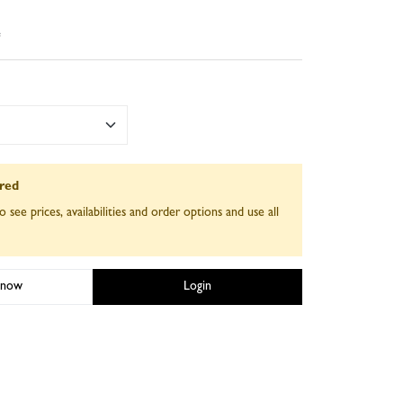
e
ired
o see prices, availabilities and order options and use all
 now
Login