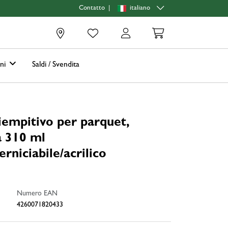
|
italiano
Contatto
0
oni
Saldi / Svendita
riempitivo per parquet,
a 310 ml
erniciabile/acrilico
Numero EAN
4260071820433