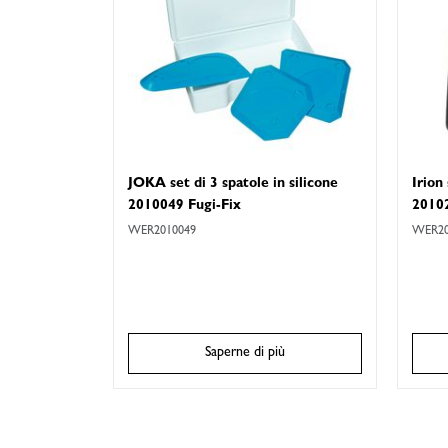
JOKA set di 3 spatole in silicone
Irion
2010049 Fugi-Fix
2010
WER2010049
WER20
Saperne di più