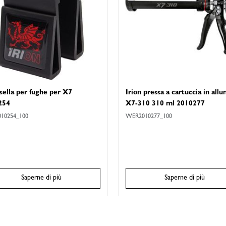
 sella per fughe per X7
Irion pressa a cartuccia in allu
254
X7-310 310 ml 2010277
10254_100
WER2010277_100
Saperne di più
Saperne di più