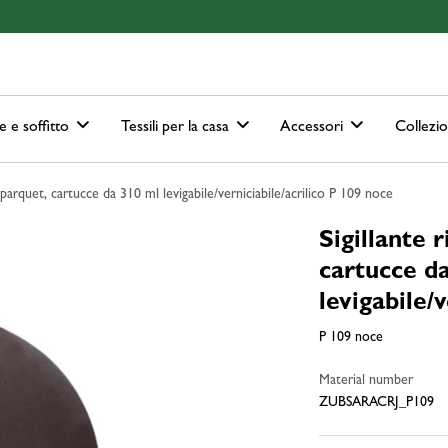
ain-menu
Skip to search
e e soffitto
Tessili per la casa
Accessori
Collezi
 parquet, cartucce da 310 ml levigabile/verniciabile/acrilico P 109 noce
Sigillante 
cartucce d
levigabile/v
P 109 noce
Material number
ZUBSARACRJ_P109