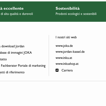
à eccellente
Sostenibilità
 di alta qualità e durevoli
Prodotti ecologici e sostenibili
I nostri siti web
www.joka.de
 download Jordan
www.jordan-kassel.de
base di immagini JOKA
www.inku.at
atto
www.inkushop.at
 Fachberater Portale di marketing
Carriera
tti di riferimento