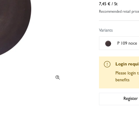
7,45 €
/ St
Recommended retail pric
Variants
P 109 noce
Login requ
Please login t
benefits
Register