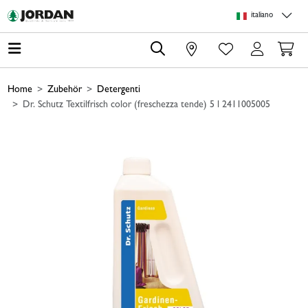
Skip to main content
Skip to page header
Skip to page footer
Skip to page m
italiano
0
Home
Zubehör
Detergenti
Dr. Schutz Textilfrisch color (freschezza tende) 5 l 2411005005