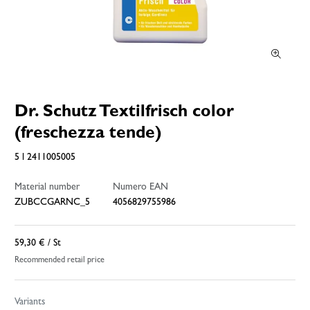
Dr. Schutz Textilfrisch color
(freschezza tende)
5 l 2411005005
Material number
Numero EAN
ZUBCCGARNC_5
4056829755986
59,30 €
/ St
Recommended retail price
Variants