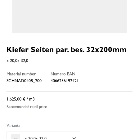
Kiefer Seiten par. bes. 32x200mm
x 20,0x 32,0
Material number
Numero EAN
SCHNAD0408_200
4066256192421
1.625,00 €
/ m3
Recommended retail price
Variants
x 20,0x 32,0