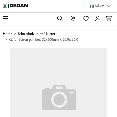
Skip to main content
Skip to page header
Skip to page footer
Skip to page m
italiano
0
Home
Schnittholz
*n* Kiefer
Kiefer Seiten par. bes. 32x200mm x 20,0x 32,0