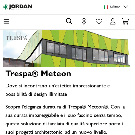
Skip to main content
Skip to page header
Skip to page footer
Skip to page m
italiano
0
Trespa® Meteon
Dove si incontrano un'estetica impressionante e
possibilità di design illimitate
Scopra l'eleganza duratura di Trespa® Meteon®. Con la
sua durata impareggiabile e il suo fascino senza tempo,
questa soluzione di facciata di qualità superiore porta i
suoi progetti architettonici ad un nuovo livello.