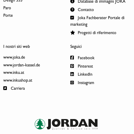
Design 555
Database di immagini JOKA
Paro
Contatto
Porte
Joka Fachberater Portale di
marketing
Progetti di riferimento
I nostri siti web
Seguici
www.joka.de
Facebook
www.jordan-kassel.de
Pinterest
www.inku.at
LinkedIn
www.inkushop.at
Instagram
Carriera