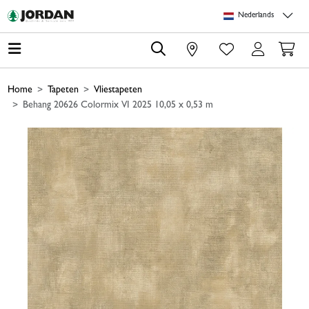
Skip to main content
Skip to page header
Skip to page footer
Skip to page m
Nederlands
0
Home
Tapeten
Vliestapeten
Behang 20626 Colormix VI 2025 10,05 x 0,53 m