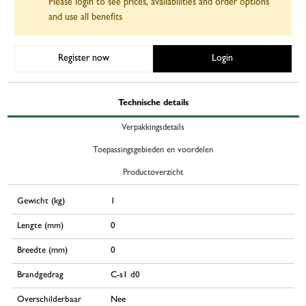
Please login to see prices, availabilities and order options
and use all benefits
Register now
Login
Technische details
Verpakkingsdetails
Toepassingsgebieden en voordelen
Productoverzicht
Gewicht (kg)
1
Lengte (mm)
0
Breedte (mm)
0
Brandgedrag
C-s1 d0
Overschilderbaar
Nee