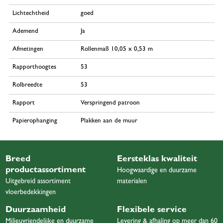
Lichtechtheid
goed
Ademend
Ja
Afmetingen
Rollenmaß 10,05 x 0,53 m
Rapporthoogtes
53
Rolbreedte
53
Rapport
Verspringend patroon
Papierophanging
Plakken aan de muur
Breed
Eersteklas kwaliteit
productassortiment
Hoogwaardige en duurzame
Uitgebreid assortiment
materialen
vloerbedekkingen
Duurzaamheid
Flexibele service
Milieuvriendelijke en duurzame
Levering & afhaling op meer dan 60