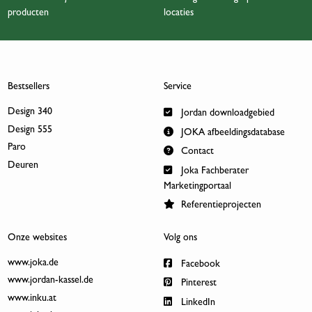
producten
locaties
Bestsellers
Service
Design 340
Jordan downloadgebied
Design 555
JOKA afbeeldingsdatabase
Paro
Contact
Deuren
Joka Fachberater
Marketingportaal
Referentieprojecten
Onze websites
Volg ons
www.joka.de
Facebook
www.jordan-kassel.de
Pinterest
www.inku.at
LinkedIn