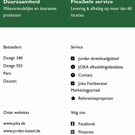
Duurzaamheid
Flexibele service
Milieuvriendelijke en duurzame
Levering & afhaling op meer dan 60
producten
locaties
Bestsellers
Service
Design 340
Jordan downloadgebied
Design 555
JOKA afbeeldingsdatabase
Paro
Contact
Deuren
Joka Fachberater
Marketingportaal
Referentieprojecten
Onze websites
Volg ons
www.joka.de
Facebook
www.jordan-kassel.de
Pinterest