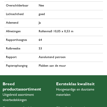
Overschilderbaar
Nee
Lichtechtheid
goed
Ademend
Ja
Afmetingen
Rollenmaß 10,05 x 0,53 m
Rapporthoogtes
64
Rolbreedte
53
Rapport
Aansluitend patroon
Papierophanging
Plakken aan de muur
Breed
Eersteklas kwaliteit
productassortiment
Hoogwaardige en duurzame
Uitgebreid assortiment
materialen
vloerbedekkingen