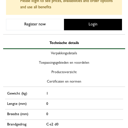
Please login to see prices, availabilities and order options
and use all benefits
Register now
Login
Technische details
Verpakkingsdetails
Toepassingsgebieden en voordelen
Productoverzicht
Certificaten en normen
Gewicht (kg)
1
Lengte (mm)
0
Breedte (mm)
0
Brandgedrag
C-s2 d0