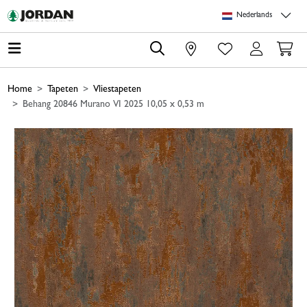
Skip to main content
Skip to page header
Skip to page footer
Skip to page m
Nederlands
0
Home
Tapeten
Vliestapeten
Behang 20846 Murano VI 2025 10,05 x 0,53 m