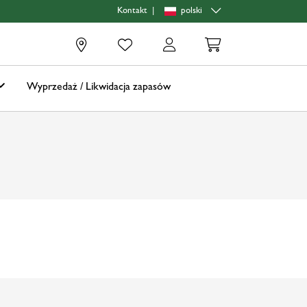
|
polski
Kontakt
0
Wyprzedaż / Likwidacja zapasów