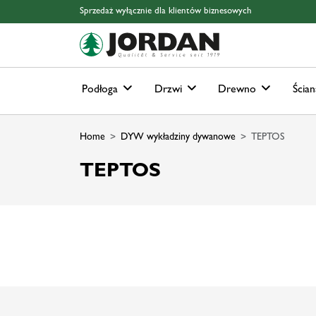
Skip to main content
Skip to page header
Skip to page footer
Skip to page m
Sprzedaż wyłącznie dla klientów biznesowych
Podłoga
Drzwi
Drewno
Ścian
Home
DYW wykładziny dywanowe
TEPTOS
TEPTOS