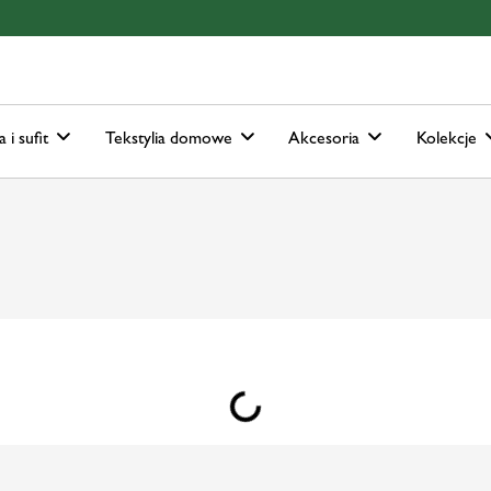
ain-menu
Skip to search
a i sufit
Tekstylia domowe
Akcesoria
Kolekcje
Loading...