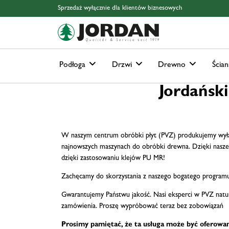
Skip to main content
Skip to page header
Skip to page footer
Skip to page m
Sprzedaż wyłącznie dla klientów biznesowych
Podłoga
Drzwi
Drewno
Ścian
Jordańsk
W naszym centrum obróbki płyt (PVZ) produkujemy wyłącz
najnowszych maszynach do obróbki drewna. Dzięki nasze
dzięki zastosowaniu klejów PU MR!
Zachęcamy do skorzystania z naszego bogatego programu
Gwarantujemy Państwu jakość. Nasi eksperci w PVZ natur
zamówienia. Proszę wypróbować teraz bez zobowiązań
Prosimy pamiętać, że ta usługa może być oferowan