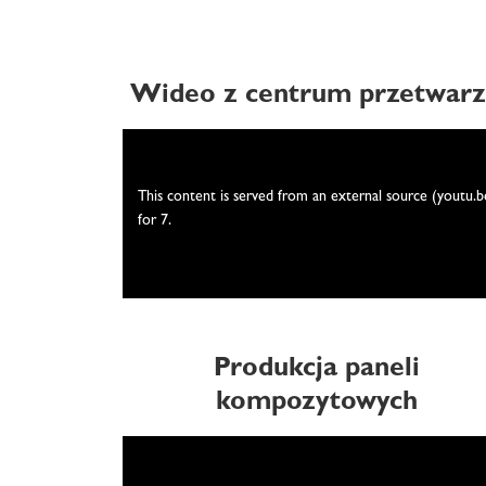
Wideo z centrum przetwarza
We need your consent
This content is served from an external source (youtu.b
for 7.
Produkcja paneli
kompozytowych
We need your consent