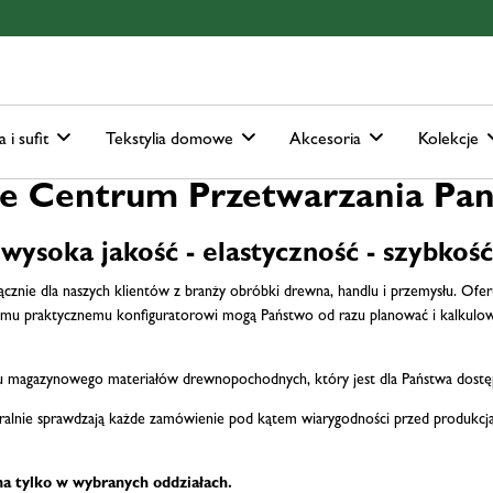
ain-menu
Skip to search
a i sufit
Tekstylia domowe
Akcesoria
Kolekcje
ie Centrum Przetwarzania Pan
wysoka jakość - elastyczność - szybkość
nie dla naszych klientów z branży obróbki drewna, handlu i przemysłu. Ofer
mu praktycznemu konfiguratorowi mogą Państwo od razu planować i kalkulować
 magazynowego materiałów drewnopochodnych, który jest dla Państwa dostęp
alnie sprawdzają każde zamówienie pod kątem wiarygodności przed produkcją 
a tylko w wybranych oddziałach.