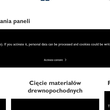
nia paneli
e). If you activate it, personal data can be processed and cookies could be wr
Activate content
Cięcie materiałów
drewnopochodnych
We need your consent
T