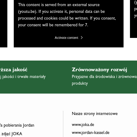
(
This content is served from an external source
p
(youtu.be). If you activate it, personal data can be
y
processed and cookies could be written. If you consent,
your consent will be remembered for 7.
Activate content
ższa jakość
Zrównoważony rozwój
 jakości i trwałe materiały
Przyjazne dla środowiska i zrównow
produkty
Nasze strony internetowe
www.joka.de
a pobierania Jordan
www.jordan-kassel.de
 zdjęć JOKA