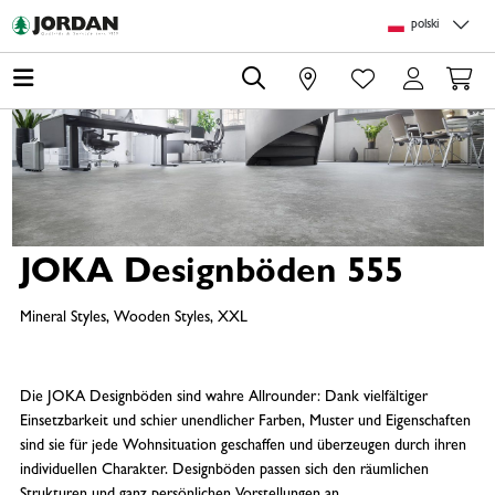
Skip to main content
Skip to page header
Skip to page footer
Skip to page m
polski
0
JOKA Designböden 555
Mineral Styles, Wooden Styles, XXL
Die JOKA Designböden sind wahre Allrounder: Dank vielfältiger
Einsetzbarkeit und schier unendlicher Farben, Muster und Eigenschaften
sind sie für jede Wohnsituation geschaffen und überzeugen durch ihren
individuellen Charakter. Designböden passen sich den räumlichen
Strukturen und ganz persönlichen Vorstellungen an.