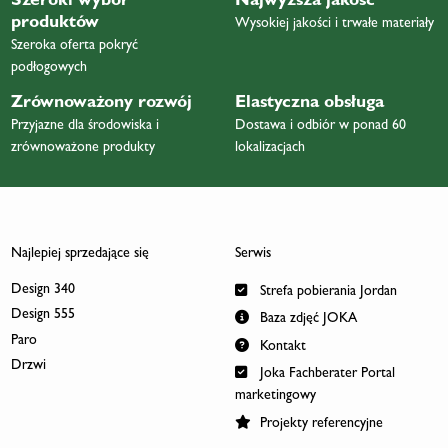
Szeroki wybór
Najwyższa jakość
produktów
Wysokiej jakości i trwałe materiały
Szeroka oferta pokryć
podłogowych
Zrównoważony rozwój
Elastyczna obsługa
Przyjazne dla środowiska i
Dostawa i odbiór w ponad 60
zrównoważone produkty
lokalizacjach
Najlepiej sprzedające się
Serwis
Design 340
Strefa pobierania Jordan
Design 555
Baza zdjęć JOKA
Paro
Kontakt
Drzwi
Joka Fachberater Portal
marketingowy
Projekty referencyjne