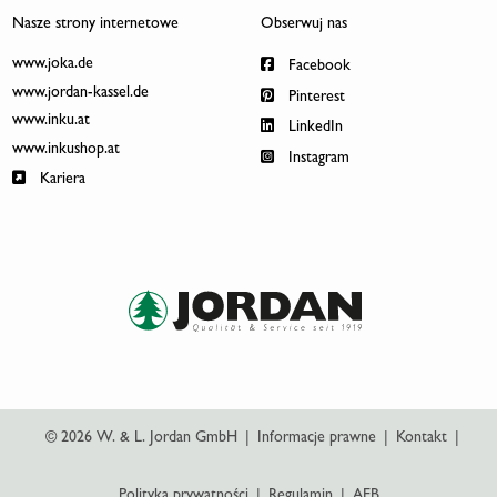
Nasze strony internetowe
Obserwuj nas
www.joka.de
Facebook
www.jordan-kassel.de
Pinterest
www.inku.at
LinkedIn
www.inkushop.at
Instagram
Kariera
© 2026 W. & L. Jordan GmbH
|
Informacje prawne
|
Kontakt
|
Polityka prywatności
|
Regulamin
|
AEB