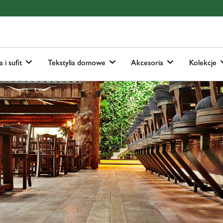
ain-menu
Skip to search
a i sufit
Tekstylia domowe
Akcesoria
Kolekcje