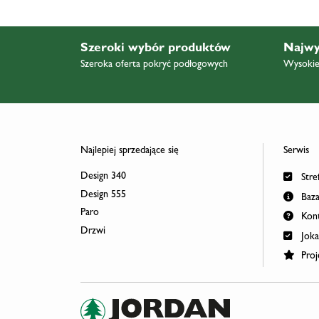
Szeroki wybór produktów
Najwy
Szeroka oferta pokryć podłogowych
Wysokiej
Najlepiej sprzedające się
Serwis
Design 340
Stref
Design 555
Baza
Paro
Kont
Drzwi
Joka
Proj