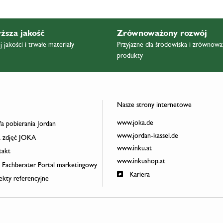
ższa jakość
Zrównoważony rozwój
 jakości i trwałe materiały
Przyjazne dla środowiska i zrównow
produkty
Nasze strony internetowe
www.joka.de
a pobierania Jordan
www.jordan-kassel.de
 zdjęć JOKA
www.inku.at
akt
www.inkushop.at
 Fachberater Portal marketingowy
Kariera
ekty referencyjne