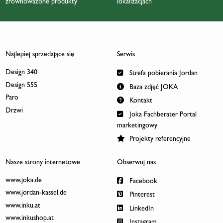
zrównoważone produkty
lokalizacjach
Najlepiej sprzedające się
Serwis
Design 340
Strefa pobierania Jordan
Design 555
Baza zdjęć JOKA
Paro
Kontakt
Drzwi
Joka Fachberater Portal
marketingowy
Projekty referencyjne
Nasze strony internetowe
Obserwuj nas
www.joka.de
Facebook
www.jordan-kassel.de
Pinterest
www.inku.at
LinkedIn
www.inkushop.at
Instagram