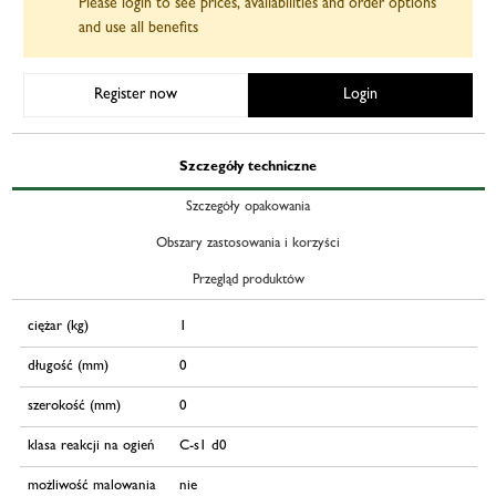
Please login to see prices, availabilities and order options
and use all benefits
Register now
Login
Szczegóły techniczne
Szczegóły opakowania
Obszary zastosowania i korzyści
Przegląd produktów
ciężar (kg)
1
długość (mm)
0
szerokość (mm)
0
klasa reakcji na ogień
C-s1 d0
możliwość malowania
nie