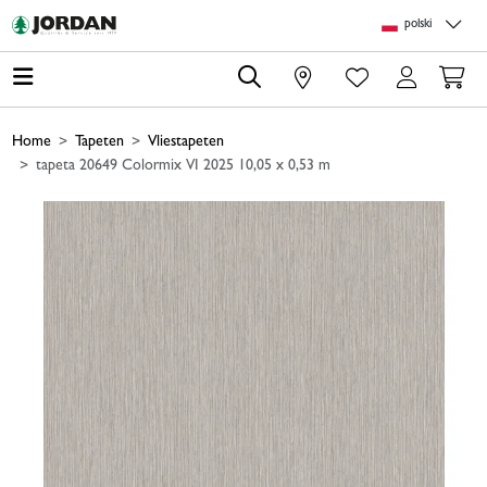
Skip to main content
Skip to page header
Skip to page footer
Skip to page m
polski
0
Home
Tapeten
Vliestapeten
tapeta 20649 Colormix VI 2025 10,05 x 0,53 m