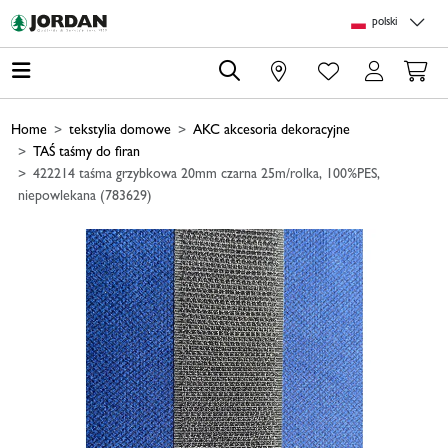
Skip to main content
Skip to page header
Skip to page footer
Skip to page m
polski
0
Home
tekstylia domowe
AKC akcesoria dekoracyjne
TAŚ taśmy do firan
422214 taśma grzybkowa 20mm czarna 25m/rolka, 100%PES,
niepowlekana (783629)