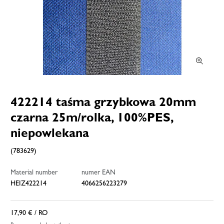
422214 taśma grzybkowa 20mm
czarna 25m/rolka, 100%PES,
niepowlekana
(783629)
Material number
numer EAN
HEIZ422214
4066256223279
17,90 €
/ RO