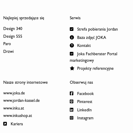
Najlepiej sprzedające się
Serwis
Design 340
Strefa pobierania Jordan
Design 555
Baza zdjęć JOKA
Paro
Kontakt
Drzwi
Joka Fachberater Portal
marketingowy
Projekty referencyjne
Nasze strony internetowe
Obserwuj nas
www.joka.de
Facebook
www.jordan-kassel.de
Pinterest
www.inku.at
LinkedIn
www.inkushop.at
Instagram
Kariera