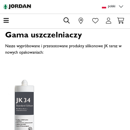
Skip to main content
Skip to page header
Skip to page footer
Skip to page m
polski
0
Gama uszczelniaczy
Nasze wypróbowane i przetestowane produkty silikonowe JK teraz w
nowych opakowaniach: