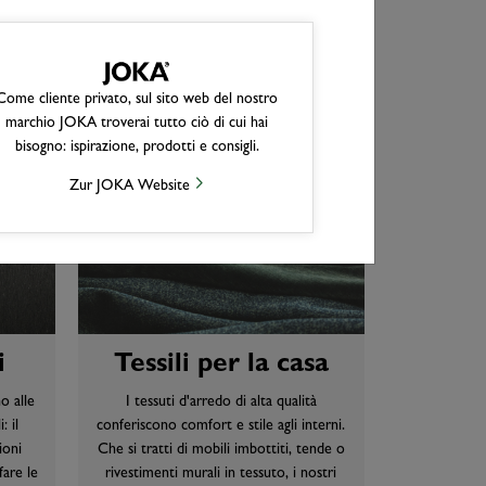
Come cliente privato, sul sito web del nostro
marchio JOKA troverai tutto ciò di cui hai
bisogno: ispirazione, prodotti e consigli.
Zur JOKA Website
i
Tessili per la casa
o alle
I tessuti d'arredo di alta qualità
 il
conferiscono comfort e stile agli interni.
ioni
Che si tratti di mobili imbottiti, tende o
fare le
rivestimenti murali in tessuto, i nostri