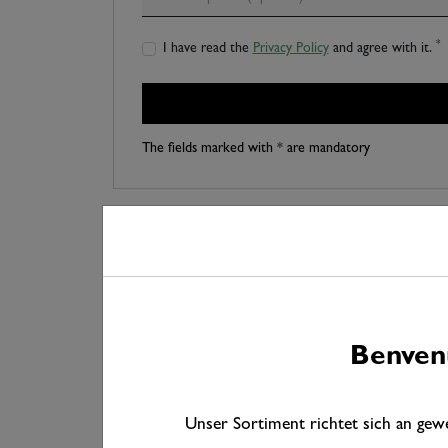
*
I have read the
Privacy Policy
and agree with it.
The fields marked with * are mandatory
Tutto
Panoramica delle nostre lin
Benvenu
Benvenuti da Jordan – il vostro portale online completo dedic
pavimenti e dai materiali a base di legno alle porte e ai tess
trovarci online o in una delle nostre 60 filiali in tutta la G
Unser Sortiment richtet sich an gew