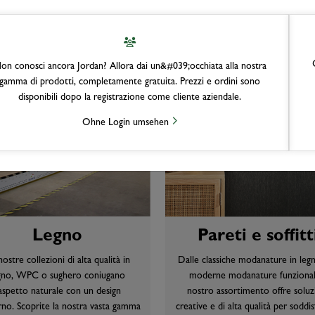
on conosci ancora Jordan? Allora dai un&#039;occhiata alla nostra
gamma di prodotti, completamente gratuita. Prezzi e ordini sono
disponibili dopo la registrazione come cliente aziendale.
Ohne Login umsehen
Legno
Pareti e soffitt
ostre collezioni di alta qualità in
Dalle classiche modanature in legn
gno, WPC o sughero coniugano
moderne modanature funzionali:
’aspetto naturale con un design
nostro assortimento offre soluz
o. Scoprite la nostra vasta gamma
creative e di alta qualità per soddis