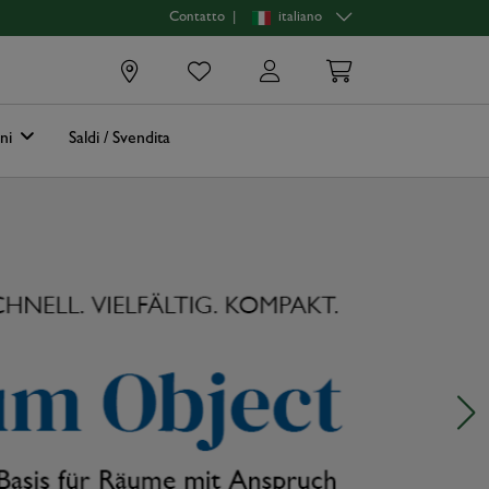
|
italiano
Contatto
0
oni
Saldi / Svendita