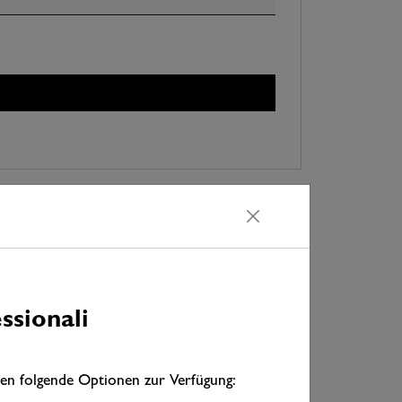
occhio
artigianato e del commercio.
ssionali
tutto ciò di cui avete bisogno per i vostri progetti, dai
profittate dei nostri servizi di prima classe. Venite a
ali con Jordan.
nen folgende Optionen zur Verfügung: