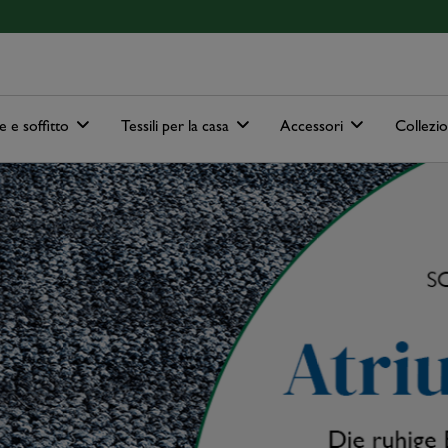
ain-menu
Skip to search
e e soffitto
Tessili per la casa
Accessori
Collezi