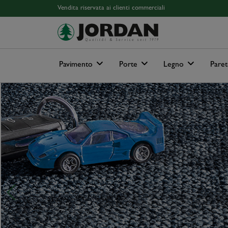
Skip to main content
Skip to page header
Skip to page footer
Skip to page m
Vendita riservata ai clienti commerciali
Pavimento
Porte
Legno
Paret