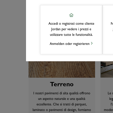
Accedi o registrati come cliente
N
Jordan per vedere i prezzi e
utilizzare tutte le funzionalità.
Anmelden oder registrieren
Terreno
I nostri pavimenti di alta qualità offrono
Le n
un aspetto naturale e una qualità
le
eccellente. Che si tratti di parquet,
l
laminato o pavimenti di design, forniamo
modern