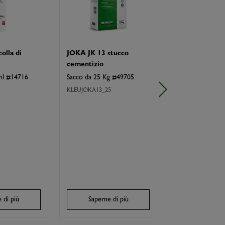
olla di
JOKA JK 13 stucco
JOKA JK 01 pr
cementizio
dispersione
ml #14716
Sacco da 25 Kg #49705
Fusto da 10 Kg 
KLEUJOKA13_25
KLEUJOKA01_10
 di più
Saperne di più
Saperne d