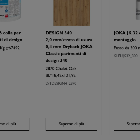
 colla per
DESIGN 340
JOKA JK 32 c
i di design
2,0 mm/strato di usura
montaggio
0,4 mm Dryback JOKA
 Kg #67492
Fusto da 300 
Classic pavimenti di
KLEUJK32_300
design 340
2870 Chalet Oak
Bl.*18,42x121,92
LVTDESIGN4_2870
ne di più
Saperne di più
Saperne